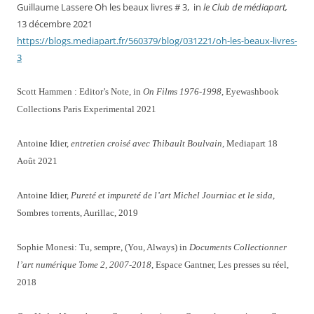
Guillaume Lassere Oh les beaux livres # 3, in
le Club de médiapart,
13 décembre 2021
https://blogs.mediapart.fr/560379/blog/031221/oh-les-beaux-livres-
3
Scott Hammen : Editor’s Note, in
On Films 1976-1998
, Eyewashbook
Collections Paris Experimental 2021
Antoine Idier,
entretien croisé avec Thibault Boulvain
, Mediapart 18
Août 2021
Antoine Idier,
Pureté et impureté de l’art Michel Journiac et le sida
,
Sombres torrents, Aurillac, 2019
Sophie Monesi: Tu, sempre, (You, Always) in
Documents Collectionner
l’art numérique Tome 2, 2007-2018
, Espace Gantner, Les presses su réel,
2018