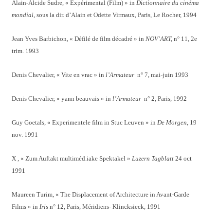
Alain-Alcide Sudre, « Expérimental (Film) » in
Dictionnaire du cinéma
mondial
, sous la dir. d’Alain et Odette Virmaux, Paris, Le Rocher, 1994
Jean Yves Barbichon, « Défilé de film décadré » in
NOV’ART,
n° 11, 2e
trim. 1993
Denis Chevalier, « Vite en vrac » in
l’Armateur
n° 7, mai-juin 1993
Denis Chevalier, « yann beauvais » in
l’Armateur
n° 2, Paris, 1992
Guy Goetals, « Experimentele film in Stuc Leuven » in
De Morgen
, 19
nov. 1991
X , « Zum Auftakt multiméd.iake Spektakel »
Luzern Tagblatt
24 oct
1991
Maureen Turim, « The Displacement of Architecture in Avant-Garde
Films » in
Iris
n° 12, Paris, Méridiens- Klincksieck, 1991