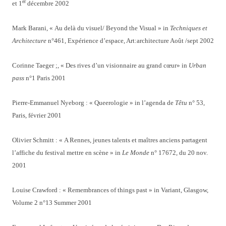
er
et 1
décembre 2002
Mark Barani, « Au delà du visuel/ Beyond the Visual » in
Techniques et
Architecture
n°461, Expérience d’espace, Art:architecture Août /sept 2002
Corinne Taeger ;, « Des rives d’un visionnaire au grand cœur» in
Urban
pass
n°1 Paris 2001
Pierre-Emmanuel Nyeborg : « Queerologie » in l’agenda de
Têtu
n° 53,
Paris, février 2001
Olivier Schmitt : « A Rennes, jeunes talents et maîtres anciens partagent
l’affiche du festival mettre en scène » in
Le Monde
n° 17672, du 20 nov.
2001
Louise Crawford : « Remembrances of things past » in Variant, Glasgow,
Volume 2 n°13 Summer 2001