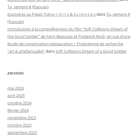
Tu, sempre # (français)
Exposé.es au Palais Tokyo | A r t s & S c i e n c e s
dans
Tu, sempre #
(français)
Introduction à la compréhension du film “Soft Collisions Dream of
the Good Soldier” de Yann Beauvais et Frederick Rock, en vue d’une
étude de conservation-restauration | Programme de recherche
"art & artefactualité"
dans
Soft Collisions Dream of a Good Soldier
ARCHIVES
mai 2026
avril 2025
octobre 2024
février 2024
novembre 2023
octobre 2023
septembre 2023