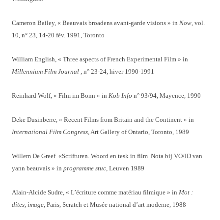
Cameron Bailey, « Beauvais broadens avant-garde visions » in
Now
, vol.
10, n° 23, 14-20 fév. 1991, Toronto
William English, « Three aspects of French Experimental Film » in
Millennium Film Journal
, n° 23-24, hiver 1990-1991
Reinhard Wolf, « Film im Bonn » in
Kob Info
n° 93/94, Mayence, 1990
Deke Dusinberre, « Recent Films from Britain and the Continent » in
International Film Congress
, Art Gallery of Ontario, Toronto, 1989
Willem De Greef «Scrifturen. Woord en tesk in film Nota bij VO/ID van
yann beauvais » in
programme stuc
, Leuven 1989
Alain-Alcide Sudre, « L’écriture comme matériau filmique » in
Mot :
dites, image,
Paris, Scratch et Musée national d’art moderne, 1988