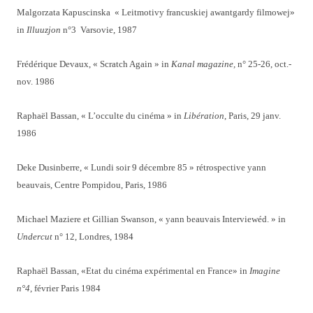
Malgorzata Kapuscinska « Leitmotivy francuskiej awantgardy filmowej»
in
Illuuzjon
n°3 Varsovie, 1987
Frédérique Devaux, « Scratch Again » in
Kanal magazine,
n° 25-26, oct.-
nov. 1986
Raphaël Bassan, « L’occulte du cinéma » in
Libération
, Paris, 29 janv.
1986
Deke Dusinberre, « Lundi soir 9 décembre 85 » rétrospective yann
beauvais, Centre Pompidou, Paris, 1986
Michael Maziere et Gillian Swanson, « yann beauvais Interviewéd. » in
Undercut
n° 12, Londres, 1984
Raphaël Bassan, «Etat du cinéma expérimental en France» in
Imagine
n°4
, février Paris 1984