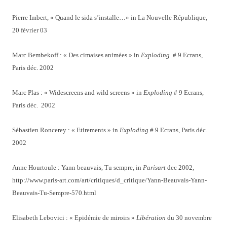
Pierre Imbert, « Quand le sida s’installe…» in La Nouvelle République,
20 février 03
Marc Bembekoff : « Des cimaises animées » in
Exploding
# 9 Ecrans,
Paris déc. 2002
Marc Plas : « Widescreens and wild screens » in
Exploding
# 9 Ecrans,
Paris déc. 2002
Sébastien Roncerey : « Etirements » in
Exploding
# 9 Ecrans, Paris déc.
2002
Anne Hourtoule : Yann beauvais, Tu sempre, in
Parisart
dec 2002,
http://www.paris-art.com/art/critiques/d_critique/Yann-Beauvais-Yann-
Beauvais-Tu-Sempre-570.html
Elisabeth Lebovici : « Epidémie de miroirs »
Libération
du 30 novembre