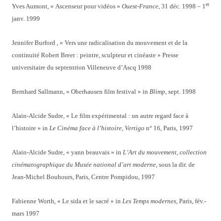
er
Yves Aumont, « Ascenseur pour vidéos »
Ouest-France
, 31 déc. 1998 – 1
janv. 1999
Jennifer Burford , « Vers une radicalisation du mouvement et de la
continuité Robert Breer : peintre, sculpteur et cinéaste » Presse
universitaire du septentrion Villeneuve d’Ascq 1998
Bernhard Sallmann, « Oberhausen film festival » in
Blimp
, sept. 1998
Alain-Alcide Sudre, « Le film expérimental : un autre regard face à
l’histoire » in
Le Cinéma face à l’histoire, Vertigo
n° 16, Paris, 1997
Alain-Alcide Sudre, « yann beauvais » in
L’Art du mouvement, collection
cinématographique du Musée national d’art moderne
, sous la dir. de
Jean-Michel Bouhours, Paris, Centre Pompidou, 1997
Fabienne Worth, « Le sida et le sacré » in
Les Temps modernes
, Paris, fév.-
mars 1997