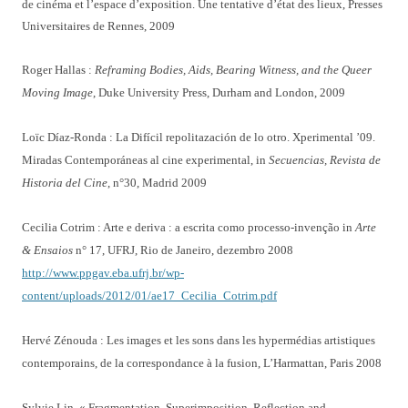
de cinéma et l’espace d’exposition. Une tentative d’état des lieux, Presses
Universitaires de Rennes, 2009
Roger Hallas :
Reframing Bodies, Aids, Bearing Witness, and the Queer
Moving Image
, Duke University Press, Durham and London, 2009
Loïc Díaz-Ronda : La Difícil repolitazación de lo otro. Xperimental ’09.
Miradas Contemporáneas al cine experimental, in
Secuencias, Revista de
Historia del Cine
, n°30, Madrid 2009
Cecilia Cotrim : Arte e deriva : a escrita como processo-invenção in
Arte
& Ensaios
n° 17, UFRJ, Rio de Janeiro, dezembro 2008
http://www.ppgav.eba.ufrj.br/wp-
content/uploads/2012/01/ae17_Cecilia_Cotrim.pdf
Hervé Zénouda : Les images et les sons dans les hypermédias artistiques
contemporains, de la correspondance à la fusion, L’Harmattan, Paris 2008
Sylvie Lin, « Fragmentation, Superimposition, Reflection and