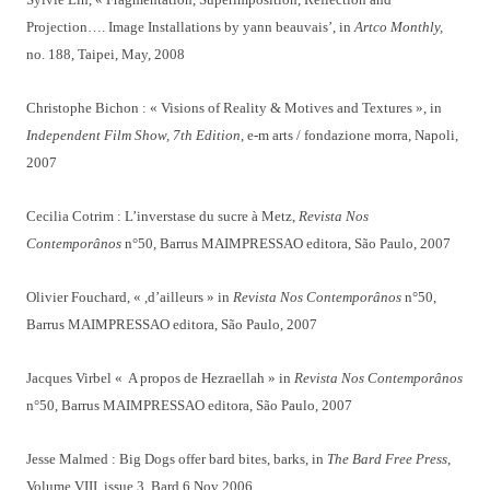
Projection…. Image Installations by yann beauvais’, in
Artco Monthly,
no. 188, Taipei, May, 2008
Christophe Bichon : « Visions of Reality & Motives and Textures », in
Independent Film Show, 7th Edition
, e-m arts / fondazione morra, Napoli,
2007
Cecilia Cotrim : L’inverstase du sucre à Metz,
Revista Nos
Contemporânos
n°50, Barrus MAIMPRESSAO editora, São Paulo, 2007
Olivier Fouchard, « ,d’ailleurs » in
Revista Nos Contemporânos
n°50,
Barrus MAIMPRESSAO editora, São Paulo, 2007
Jacques Virbel « A propos de Hezraellah » in
Revista Nos Contemporânos
n°50, Barrus MAIMPRESSAO editora, São Paulo, 2007
Jesse Malmed : Big Dogs offer bard bites, barks, in
The Bard Free Press
,
Volume VIII, issue 3, Bard 6 Nov 2006