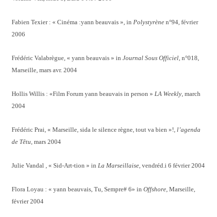
Fabien Texier : « Cinéma :yann beauvais », in
Polystyrène
n°94, février
2006
Frédéric Valabrègue, « yann beauvais » in
Journal Sous Officiel,
n°018,
Marseille, mars avr. 2004
Hollis Willis : «Film Forum yann beauvais in person »
LA Weekly
, march
2004
Frédéric Prai, « Marseille, sida le silence règne, tout va bien »!,
l’agenda
de Têtu
, mars 2004
Julie Vandal , « Sid-Art-tion » in
La Marseillaise
, vendréd.i 6 février 2004
Flora Loyau : « yann beauvais, Tu, Sempre# 6» in
Offshore
, Marseille,
février 2004