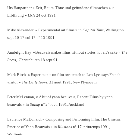
Urs Hangartner « Zeit, Raum, Töne und gefundene filmsachen zur
Eröffnung »
LNN
24 oct 1991
Mike Alexander « Experimental art films » in
Capital Time
, Wellington
sept 10-17 col 17 n° 15 1991
Anabright Hay «Beauvais makes films without stories for art’s sake »
The
Press
, Christchurch 18 sept 91
Mark Birch « Experiments on film owe much to Len Lye, says French
visitor »
The Daily News
, 31 août 1991, New Plymouth
Peter McLennan, « A bit of yann beauvais, Recent Films by yann
beauvais » in
Stamp
n° 24, oct. 1991, Auckland
Laurence McDonald, « Composing and Performing Film, The Cinema
Practice of Yann Beauvais » in
Illusions
n° 17, printemps 1991,
Wellington.