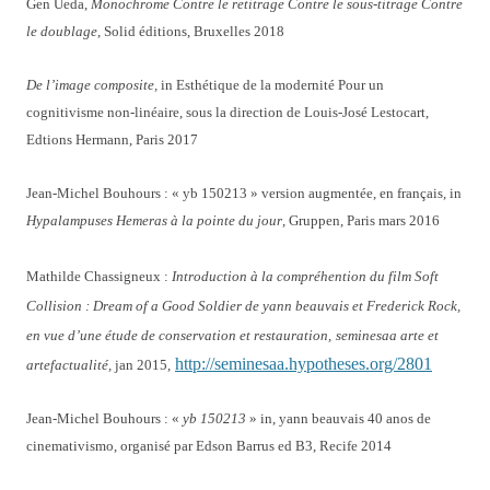
Gen Ueda,
Monochrome Contre le retitrage Contre le sous-titrage Contre
le doublage
, Solid éditions, Bruxelles 2018
De l’image composite,
in Esthétique de la modernité Pour un
cognitivisme non-linéaire, sous la direction de Louis-José Lestocart,
Edtions Hermann, Paris 2017
Jean-Michel Bouhours : « yb 150213 » version augmentée, en français, in
Hypalampuses Hemeras à la pointe du jour
, Gruppen, Paris mars 2016
Mathilde Chassigneux :
Introduction à la compréhention du film Soft
Collision : Dream of a Good Soldier de yann beauvais et Frederick Rock,
en vue d’une étude de conservation et restauration,
seminesaa arte et
http://seminesaa.hypotheses.org/2801
artefactualité,
jan 2015,
Jean-Michel Bouhours : «
yb 150213
» in, yann beauvais 40 anos de
cinemativismo, organisé par Edson Barrus ed B3, Recife 2014