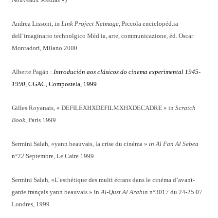
Andrea Lissoni, in
Link Project Netmage
, Piccola enciclopéd.ia
dell’imaginario technolgico Méd.ia, arte, communicazione, éd. Oscar
Montadori, Milano 2000
Alberte Pagán :
Introdución aos clásicos do cinema experimental 1945-
1990,
CGAC, Compostela, 1999
Gilles Royanais, « DEFILEXHXDEFILMXHXDECADRE » in
Scratch
Book
, Paris 1999
Sermini Salah, «yann beauvais, la crise du cinéma »
in Al Fan Al Sebea
n°22 Septembre, Le Caire 1999
Sermini Salah, «L’esthétique des multi écrans dans le cinéma d’avant-
garde français yann beauvais » in
Al-Qust Al Arabin
n°3017 du 24-25 07
Londres, 1999