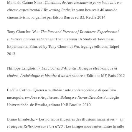
Maria do Carmo Nino :
Caminhos de Atravessamento yann beauvais e o
cinema experimental / Travessing Paths
, in yann beauvais 40 anos de
cinemativismo, organisé par Edson Barrus ed B3, Recife 2014
Tony Chun-hui Wu :
The Past and Present of Tawainese Experimental
FilmDevelopment
, in Stranger Than Cinema : A Study of Tawainese
Experimental Film, ed by Tony Chun-hui Wu, legange editions, Taipei
2013
Philippe Langlois : «
Les cloches d’Atlantis, Musique électronique et
cinéma, Archéologie et histoire d’un art sonore
» Editions MF, Paris 2012
Cecilia Cotrim : Querer a multidão : arte contemporâna e dispositivo
metropole,
em Arte e Arquitetura Balanço e Novas Direcões
Fundação
Universidade de Brasilia, editora UnB Brasilia 2010
Bruno Elisabeth,: « Les horizons illusoires des illusions immersives » in
Pratiques Réflexions sur l’art n°20
: Les images mouvantes. Entre la salle