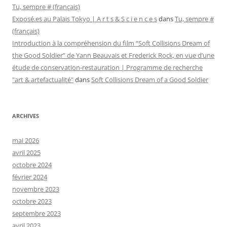
Tu, sempre # (français)
Exposé.es au Palais Tokyo | A r t s & S c i e n c e s
dans
Tu, sempre #
(français)
Introduction à la compréhension du film “Soft Collisions Dream of
the Good Soldier” de Yann Beauvais et Frederick Rock, en vue d’une
étude de conservation-restauration | Programme de recherche
"art & artefactualité"
dans
Soft Collisions Dream of a Good Soldier
ARCHIVES
mai 2026
avril 2025
octobre 2024
février 2024
novembre 2023
octobre 2023
septembre 2023
avril 2023