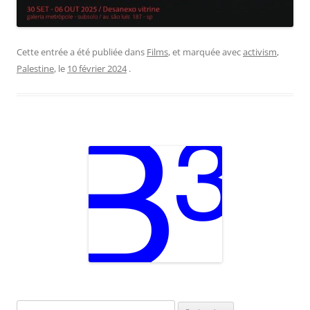
Cette entrée a été publiée dans
Films
, et marquée avec
activism
,
Palestine
, le
10 février 2024
.
Rechercher :