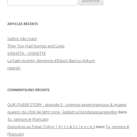
ARTICLES RÉCENTS
Salitre não mais!
They Too Had Names and Lives
VINHETA – VIGNETTE
La haie vivante, demeure d’Edson Barrus Atikum
néantir
COMMENTAIRES RÉCENTS
OUR QUEER STORY - épisode 5 - cinémas expérimentaux & images
queers: du côté de light cone - ladestructiondesespacesvides
dans
Tu, sempre # (français)
Exposé.es au Palais Tokyo | A r t s & S c i e n c e s
dans
Tu, sempre #
(français)