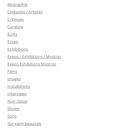
Biographie
Cinéastes / Artistes
Critiques
Curating
Ecrits
Essais
Exhibitions
Expos / Exhibitions / Mostras
Expos Exhibitions Mostras
Films
Images
Installations
Interviews
Non classé
Shows
Sons
Sur yann beauvais