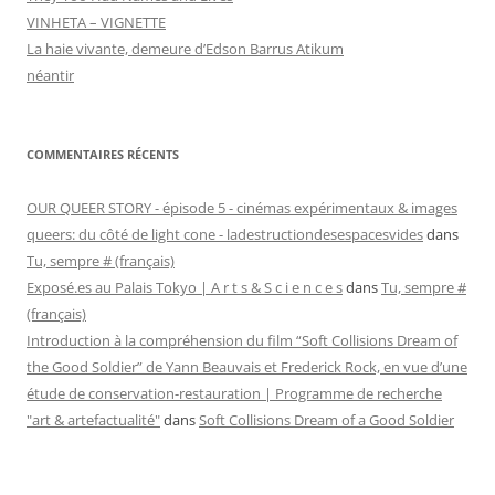
VINHETA – VIGNETTE
La haie vivante, demeure d’Edson Barrus Atikum
néantir
COMMENTAIRES RÉCENTS
OUR QUEER STORY - épisode 5 - cinémas expérimentaux & images
queers: du côté de light cone - ladestructiondesespacesvides
dans
Tu, sempre # (français)
Exposé.es au Palais Tokyo | A r t s & S c i e n c e s
dans
Tu, sempre #
(français)
Introduction à la compréhension du film “Soft Collisions Dream of
the Good Soldier” de Yann Beauvais et Frederick Rock, en vue d’une
étude de conservation-restauration | Programme de recherche
"art & artefactualité"
dans
Soft Collisions Dream of a Good Soldier