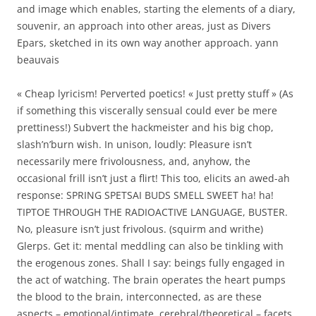
and image which enables, starting the elements of a diary,
souvenir, an approach into other areas, just as Divers
Epars, sketched in its own way another approach. yann
beauvais
« Cheap lyricism! Perverted poetics! « Just pretty stuff » (As
if something this viscerally sensual could ever be mere
prettiness!) Subvert the hackmeister and his big chop,
slash’n’burn wish. In unison, loudly: Pleasure isn’t
necessarily mere frivolousness, and, anyhow, the
occasional frill isn’t just a flirt! This too, elicits an awed-ah
response: SPRING SPETSAI BUDS SMELL SWEET ha! ha!
TIPTOE THROUGH THE RADIOACTIVE LANGUAGE, BUSTER.
No, pleasure isn’t just frivolous. (squirm and writhe)
Glerps. Get it: mental meddling can also be tinkling with
the erogenous zones. Shall I say: beings fully engaged in
the act of watching. The brain operates the heart pumps
the blood to the brain, interconnected, as are these
aspects – emotional/intimate, cerebral/theoretical – facets