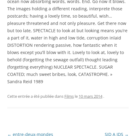
ocean now absorbing words, words. End. Go now it blows.
The images holding a different reading, interprete those
postcards; having a lovely time, so beautiful, wish…
pleasure threatened and not only pleasure. Get there now
but too late, SPECTACLE to look at but looking means you’re
a part of it, water in high and low tide, corruption inlaid
DISTORTION rendering passive, how fantastic when it
blows except you’ll blow with it. Lovely to look at, lovely to
behold (forgetting the sewage outfall) thought leading
(forgetting everything) NUCLEAR SPECTACLE. SUGAR
COATED; much sweet bribes, look, CATASTROPHE. »
Sandra Reid 1989
Cette entrée a été publiée dans
Films
le
10 mars 2014
.
Navigation
←
entre-deux-mondes
SID A IDS
→