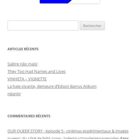
Rechercher :
ARTICLES RÉCENTS
Salitre não mais!
They Too Had Names and Lives
VINHETA – VIGNETTE
La haie vivante, demeure d’Edson Barrus Atikum
néantir
COMMENTAIRES RÉCENTS
OUR QUEER STORY - épisode 5 - cinémas expérimentaux & images
queers: du côté de light cone - ladestructiondesespacesvides
dans