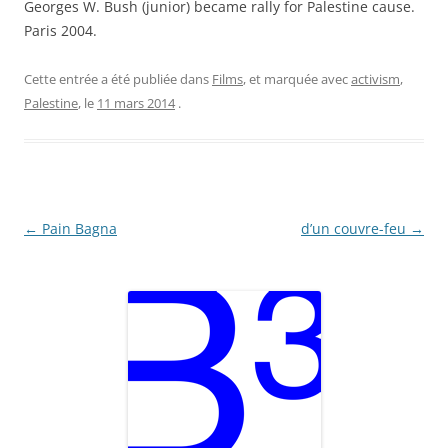
Georges W. Bush (junior) became rally for Palestine cause.
Paris 2004.
Cette entrée a été publiée dans
Films
, et marquée avec
activism
,
Palestine
, le
11 mars 2014
.
Navigation
←
Pain Bagna
d’un couvre-feu
→
des
articles