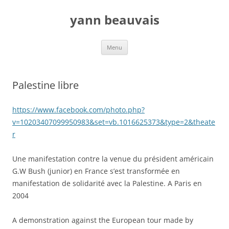
Aller
au
yann beauvais
contenu
Menu
Palestine libre
https://www.facebook.com/photo.php?
v=10203407099950983&set=vb.1016625373&type=2&theate
r
Une manifestation contre la venue du président américain
G.W Bush (junior) en France s’est transformée en
manifestation de solidarité avec la Palestine. A Paris en
2004
A demonstration against the European tour made by