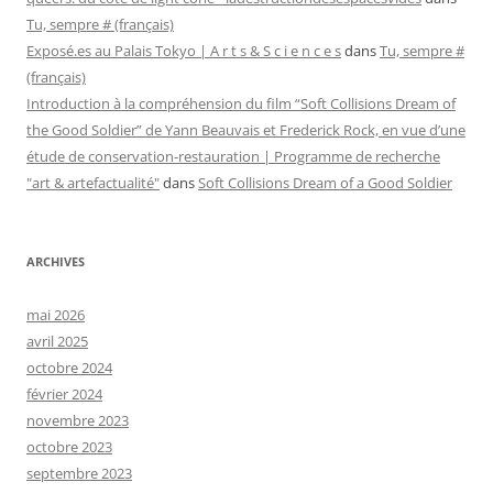
Tu, sempre # (français)
Exposé.es au Palais Tokyo | A r t s & S c i e n c e s
dans
Tu, sempre #
(français)
Introduction à la compréhension du film “Soft Collisions Dream of
the Good Soldier” de Yann Beauvais et Frederick Rock, en vue d’une
étude de conservation-restauration | Programme de recherche
"art & artefactualité"
dans
Soft Collisions Dream of a Good Soldier
ARCHIVES
mai 2026
avril 2025
octobre 2024
février 2024
novembre 2023
octobre 2023
septembre 2023