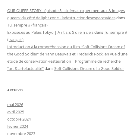
OUR QUEER STORY - épisode 5 - cinémas expérimentaux & images
queers: du côté de light cone - ladestructiondesespacesvides
dans
Tu, sempre # (français)
Exposé.es au Palais Tokyo | A r t s & S c i e n c e s
dans
Tu, sempre #
(français)
Introduction à la compréhension du film “Soft Collisions Dream of
the Good Soldier” de Yann Beauvais et Frederick Rock, en vue d’une
étude de conservation-restauration | Programme de recherche
"art & artefactualité"
dans
Soft Collisions Dream of a Good Soldier
ARCHIVES
mai 2026
avril 2025
octobre 2024
février 2024
novembre 2023