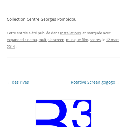
Collection Centre Georges Pompidou
Cette entrée a été publiée dans
Installations
, et marquée avec
expanded cinema
,
multiple screen
,
musique film
,
scores
, le
12 mars
2014
.
Navigation
←
des rives
Rotative Screen gogogo
→
des
articles