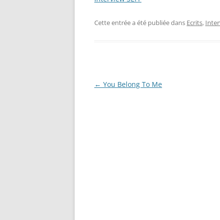
Cette entrée a été publiée dans
Ecrits
,
Inte
Navigation
←
You Belong To Me
des
articles