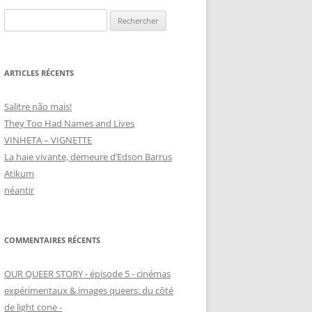
Rechercher :
ARTICLES RÉCENTS
Salitre não mais!
They Too Had Names and Lives
VINHETA – VIGNETTE
La haie vivante, demeure d’Edson Barrus
Atikum
néantir
COMMENTAIRES RÉCENTS
OUR QUEER STORY - épisode 5 - cinémas
expérimentaux & images queers: du côté
de light cone -