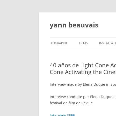
Aller
au
contenu
yann beauvais
BIOGRAPHIE
FILMS
INSTALLAT
ATELIERS, CONFÉRENCES,
ENSEIGNEMENT- WORSHOPS,
40 años de Light Cone Act
LECTURES, TEACHING
Cone Activating the Cin
CRITIQUES
Interview made by Elena Duque in Span
EXPOSITIONS/EXHIBITIONS/MOSTRAS
Interview conduite par Elena Duque e
festival de film de Seville
Interview SEFF