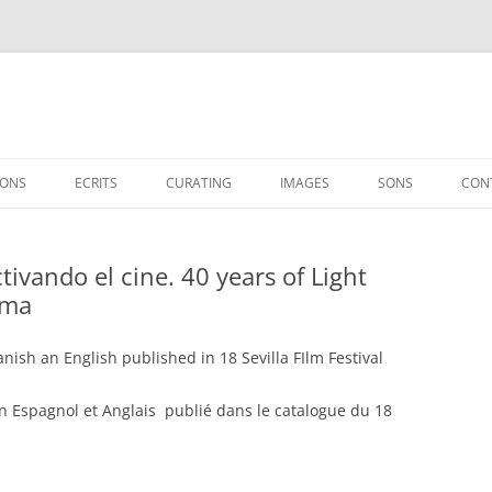
IONS
ECRITS
CURATING
IMAGES
SONS
CON
ESSAIS
EXHIBITIONS
ivando el cine. 40 years of Light
INTERVIEWS
SHOWS
ema
CINÉASTES / ARTISTES
ish an English published in 18 Sevilla FIlm Festival
SUR YANN BEAUVAIS
n Espagnol et Anglais publié dans le catalogue du 18