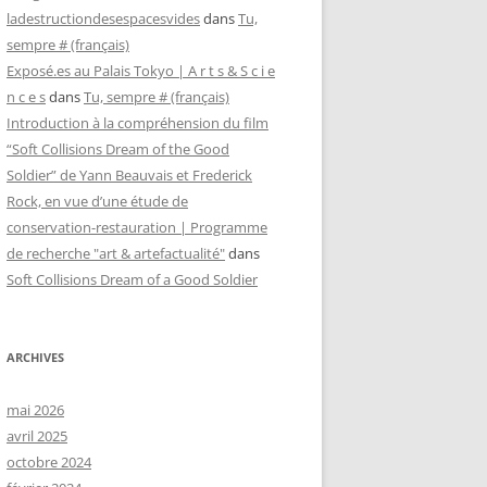
ladestructiondesespacesvides
dans
Tu,
sempre # (français)
Exposé.es au Palais Tokyo | A r t s & S c i e
n c e s
dans
Tu, sempre # (français)
Introduction à la compréhension du film
“Soft Collisions Dream of the Good
Soldier” de Yann Beauvais et Frederick
Rock, en vue d’une étude de
conservation-restauration | Programme
de recherche "art & artefactualité"
dans
Soft Collisions Dream of a Good Soldier
ARCHIVES
mai 2026
avril 2025
octobre 2024