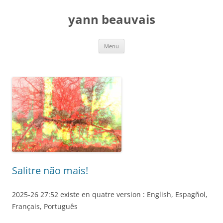
Aller
au
yann beauvais
contenu
Menu
Salitre não mais!
2025-26 27:52 existe en quatre version : English, Espagñol,
Français, Português