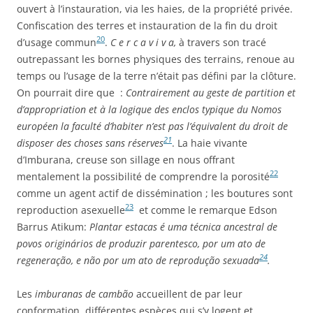
ouvert à l’instauration, via les haies, de la propriété privée.
Confiscation des terres et instauration de la fin du droit
20
d’usage commun
.
C e r c a v i v a,
à travers son tracé
outrepassant les bornes physiques des terrains, renoue au
temps ou l’usage de la terre n’était pas défini par la clôture.
On pourrait dire que :
Contrairement au geste de partition et
d’appropriation et à la logique des enclos typique du Nomos
européen la faculté d’habiter n’est pas l’équivalent du droit de
21
disposer des choses sans réserves
. La haie vivante
d’Imburana, creuse son sillage en nous offrant
22
mentalement la possibilité de comprendre la porosité
comme un agent actif de dissémination ; les boutures sont
23
reproduction asexuelle
et comme le remarque Edson
Barrus Atikum:
Plantar estacas é uma técnica ancestral de
povos originários de produzir parentesco, por um ato de
24
regeneração, e não por um ato de reprodução sexuada
.
Les
imburanas de cambão
accueillent de par leur
conformation, différentes espèces qui s’y logent et