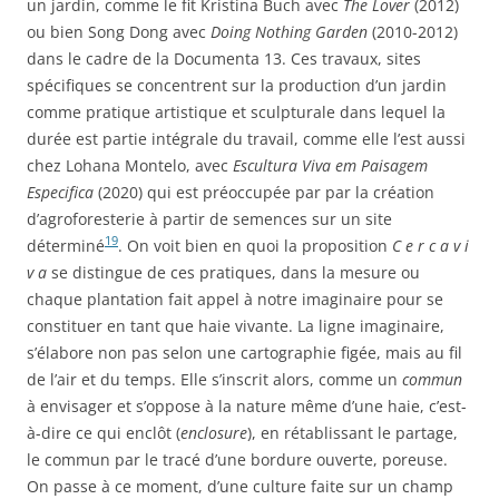
un jardin, comme le fit Kristina Buch avec
The Lover
(2012)
ou bien Song Dong avec
Doing Nothing Garden
(2010-2012)
dans le cadre de la Documenta 13. Ces travaux, sites
spécifiques se concentrent sur la production d’un jardin
comme pratique artistique et sculpturale dans lequel la
durée est partie intégrale du travail, comme elle l’est aussi
chez Lohana Montelo, avec
Escultura Viva em Paisagem
Especifica
(2020) qui est préoccupée par par la création
d’agroforesterie à partir de semences sur un site
19
déterminé
. On voit bien en quoi la proposition
C e r c a v i
v a
se distingue de ces pratiques, dans la mesure ou
chaque plantation fait appel à notre imaginaire pour se
constituer en tant que haie vivante. La ligne imaginaire,
s’élabore non pas selon une cartographie figée, mais au fil
de l’air et du temps. Elle s’inscrit alors, comme un
commun
à envisager et s’oppose à la nature même d’une haie, c’est-
à-dire ce qui enclôt (
enclosure
), en rétablissant le partage,
le commun par le tracé d’une bordure ouverte, poreuse.
On passe à ce moment, d’une culture faite sur un champ