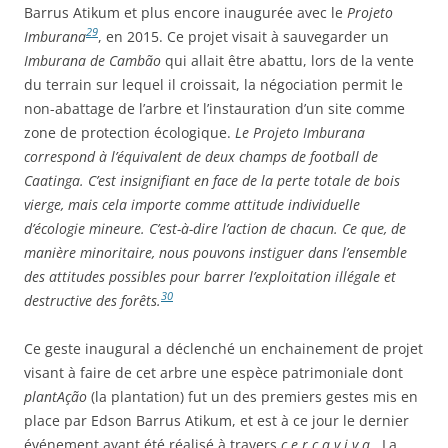
Barrus Atikum et plus encore inaugurée avec le
Projeto
29
Imburana
, en 2015. Ce projet visait à sauvegarder un
Imburana de Cambão
qui allait être abattu, lors de la vente
du terrain sur lequel il croissait, la négociation permit le
non-abattage de l’arbre et l’instauration d’un site comme
zone de protection écologique.
Le Projeto Imburana
correspond à l’équivalent de deux champs de football de
Caatinga. C’est insignifiant en face de la perte totale de bois
vierge, mais cela importe comme attitude individuelle
d’écologie mineure. C’est-à-dire l’action de chacun. Ce que, de
manière minoritaire, nous pouvons instiguer dans l’ensemble
des attitudes possibles pour barrer l’exploitation illégale et
30
destructive des forêts.
Ce geste inaugural a déclenché un enchainement de projet
visant à faire de cet arbre une espèce patrimoniale dont
plantAção
(la plantation) fut un des premiers gestes mis en
place par Edson Barrus Atikum, et est à ce jour le dernier
événement ayant été réalisé à travers
c e r c a v i v a
. La