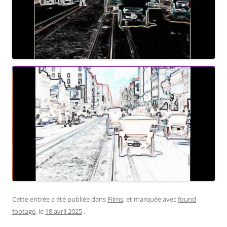
Cette entrée a été publiée dans
Films
, et marquée avec
found
footage
, le
18 avril 2025
.