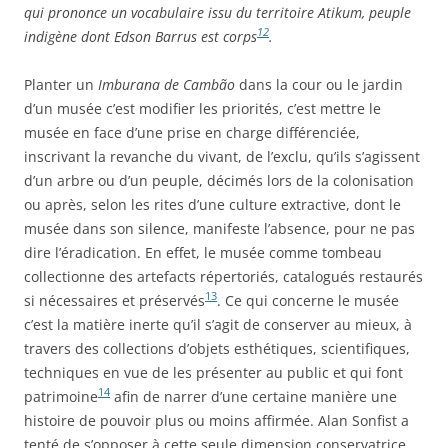
qui prononce un vocabulaire issu du territoire Atikum, peuple
12
indigène dont Edson Barrus est corps
.
Planter un
Imburana de Cambão
dans la cour ou le jardin
d’un musée c’est modifier les priorités, c’est mettre le
musée en face d’une prise en charge différenciée,
inscrivant la revanche du vivant, de l’exclu, qu’ils s’agissent
d’un arbre ou d’un peuple, décimés lors de la colonisation
ou après, selon les rites d’une culture extractive, dont le
musée dans son silence, manifeste l’absence, pour ne pas
dire l’éradication. En effet, le musée comme tombeau
collectionne des artefacts répertoriés, catalogués restaurés
13
si nécessaires et préservés
. Ce qui concerne le musée
c’est la matière inerte qu’il s’agit de conserver au mieux, à
travers des collections d’objets esthétiques, scientifiques,
techniques en vue de les présenter au public et qui font
14
patrimoine
afin de narrer d’une certaine manière une
histoire de pouvoir plus ou moins affirmée. Alan Sonfist a
tenté de s’opposer à cette seule dimension conservatrice