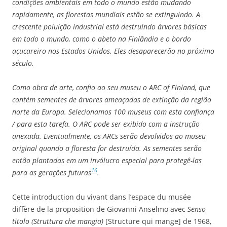
condições ambientais em todo o mundo estão mudando
rapidamente, as florestas mundiais estão se extinguindo. A
crescente poluição industrial está destruindo árvores básicas
em todo o mundo, como o abeto na Finlândia e o bordo
açucareiro nos Estados Unidos. Eles desaparecerão no próximo
século.
Como obra de arte, confio ao seu museu o ARC of Finland, que
contém sementes de árvores ameaçadas de extinção da região
norte da Europa. Selecionamos 100 museus com esta confiança
/ para esta tarefa. O ARC pode ser exibido com a instrução
anexada. Eventualmente, os ARCs serão devolvidos ao museu
original quando a floresta for destruída. As sementes serão
então plantadas em um invólucro especial para protegê-las
16
para as gerações futuras
.
Cette introduction du vivant dans l’espace du musée
diffère de la proposition de Giovanni Anselmo avec
Senso
titolo (Struttura che mangia)
[Structure qui mange] de 1968,