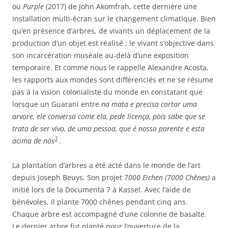
ou
Purple
(2017) de John Akomfrah, cette dernière une
installation multi-écran sur le changement climatique. Bien
qu’en présence d’arbres, de vivants un déplacement de la
production d’un objet est réalisé ; le vivant s’objective dans
son incarcération muséale au-delà d’une exposition
temporaire. Et comme nous le rappelle Alexandre Acosta,
les rapports aux mondes sont différenciés et ne se résume
pas à la vision colonialiste du monde en constatant que
lorsque un Guarani entre
na mata e precisa cortar uma
arvore, ele conversa come ela, pede licença, pois sabe que se
trata de ser vivo, de uma pessoa, que é nosso parente e esta
3
acima de n
ós
.
La plantation d’arbres a été acté dans le monde de l’art
depuis Joseph Beuys. Son projet
7000 Eichen (
7000 Chênes)
a
initié lors de la Documenta 7 à Kassel. Avec l’aide de
bénévoles, il plante 7000 chênes pendant cinq ans.
Chaque arbre est accompagné d’une colonne de basalte.
Le dernier arbre fut planté pour l’ouverture de la