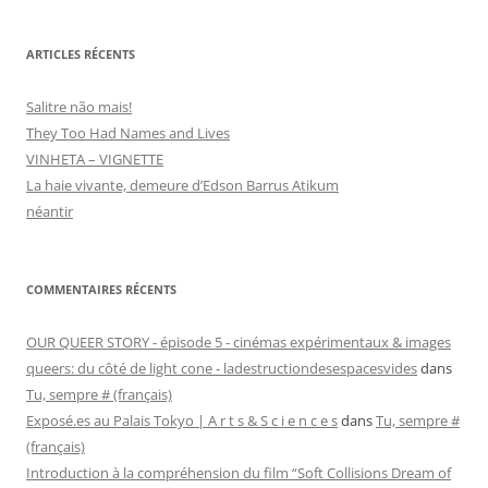
ARTICLES RÉCENTS
Salitre não mais!
They Too Had Names and Lives
VINHETA – VIGNETTE
La haie vivante, demeure d’Edson Barrus Atikum
néantir
COMMENTAIRES RÉCENTS
OUR QUEER STORY - épisode 5 - cinémas expérimentaux & images
queers: du côté de light cone - ladestructiondesespacesvides
dans
Tu, sempre # (français)
Exposé.es au Palais Tokyo | A r t s & S c i e n c e s
dans
Tu, sempre #
(français)
Introduction à la compréhension du film “Soft Collisions Dream of