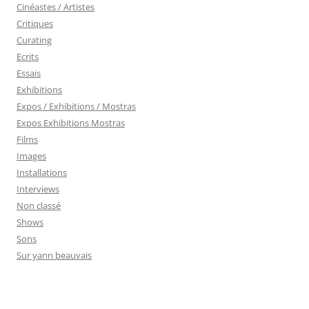
Cinéastes / Artistes
Critiques
Curating
Ecrits
Essais
Exhibitions
Expos / Exhibitions / Mostras
Expos Exhibitions Mostras
Films
Images
Installations
Interviews
Non classé
Shows
Sons
Sur yann beauvais