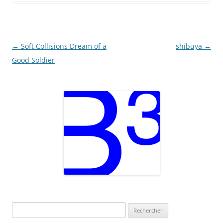
Navigation
←
Soft Collisions Dream of a
shibuya
→
des
Good Soldier
articles
Rechercher :